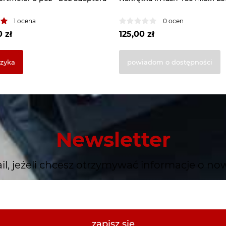
1 ocena
0 ocen
0 zł
125,00 zł
szyka
powiadom o dostępności
Newsletter
il, jeżeli chcesz otrzymywać informacje o no
zapisz się