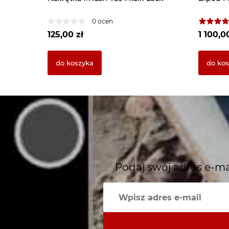
0 ocen
125,00 zł
1 100,0
do koszyka
do ko
Podaj swój adres e-ma