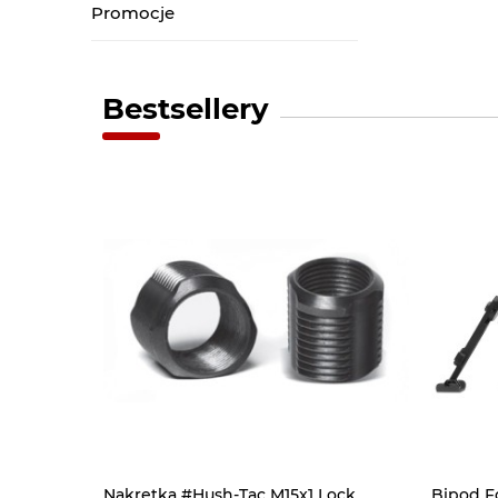
Promocje
Bestsellery
Nakrętka #Hush-Tac M15x1 Lock
Bipod F