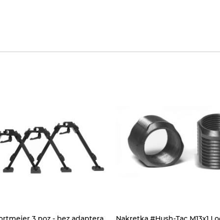
ortmeier 3 poz - bez adaptera
Nakrętka #Hush-Tac M13x1 Lo