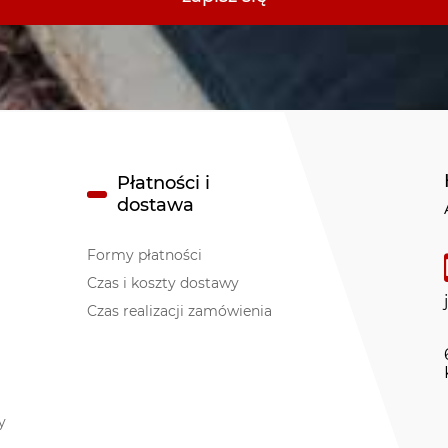
Płatności i
dostawa
Formy płatności
Czas i koszty dostawy
Czas realizacji zamówienia
y