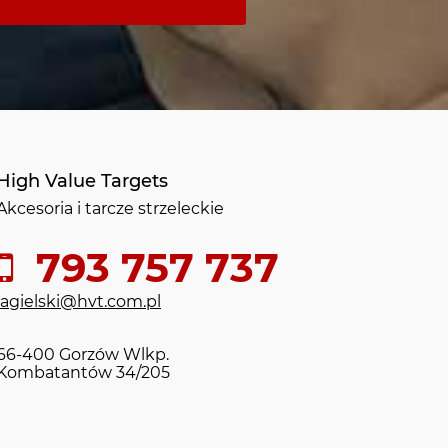
High Value Targets
Akcesoria i tarcze strzeleckie
793 757 737
jagielski@hvt.com.pl
66-400 Gorzów Wlkp.
Kombatantów 34/205