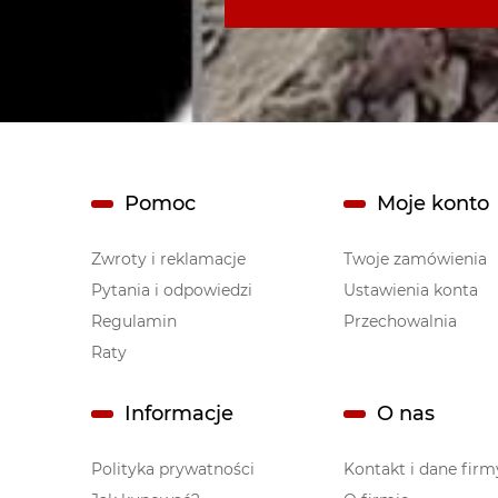
Pomoc
Moje konto
Zwroty i reklamacje
Twoje zamówienia
Pytania i odpowiedzi
Ustawienia konta
Regulamin
Przechowalnia
Raty
Informacje
O nas
Polityka prywatności
Kontakt i dane firm