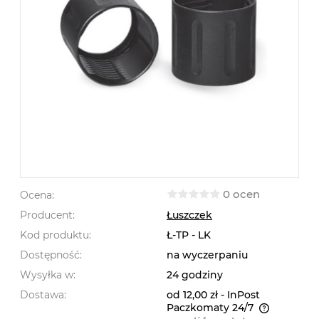
0 ocen
Ocena:
Producent:
Łuszczek
Kod produktu:
Ł-TP - LK
Dostępność:
na wyczerpaniu
Wysyłka w:
24 godziny
Dostawa:
od 12,00 zł
- InPost
Paczkomaty 24/7