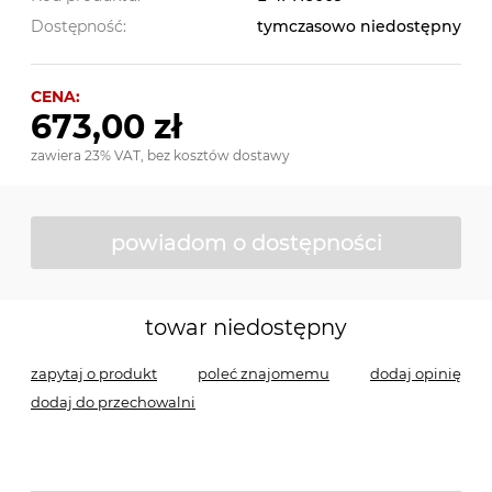
Dostępność:
tymczasowo niedostępny
CENA:
673,00 zł
zawiera 23% VAT, bez kosztów dostawy
powiadom o dostępności
towar niedostępny
zapytaj o produkt
poleć znajomemu
dodaj opinię
dodaj do przechowalni